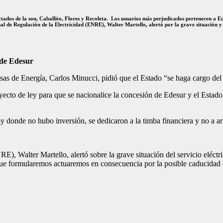
tados de la son, Caballito, Flores y Recoleta. Los usuarios más perjudicados pertenecen a Ed
nal de Regulación de la Electricidad (ENRE), Walter Martello, alertó por la grave situación y
s de Edesur
sas de Energía, Carlos Minucci, pidió que el Estado “se haga cargo del 
cto de ley para que se nacionalice la concesión de Edesur y el Estado 
 donde no hubo inversión, se dedicaron a la timba financiera y no a arre
E), Walter Martello, alertó sobre la grave situación del servicio eléctr
e formularemos actuaremos en consecuencia por la posible caducidad de 