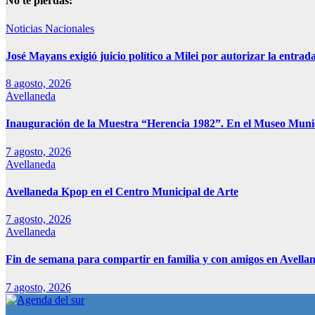
No te pierdas:
Noticias Nacionales
José Mayans exigió juicio político a Milei por autorizar la entrad
8 agosto, 2026
Avellaneda
Inauguración de la Muestra “Herencia 1982”. En el Museo Muni
7 agosto, 2026
Avellaneda
Avellaneda Kpop en el Centro Municipal de Arte
7 agosto, 2026
Avellaneda
Fin de semana para compartir en familia y con amigos en Avella
7 agosto, 2026