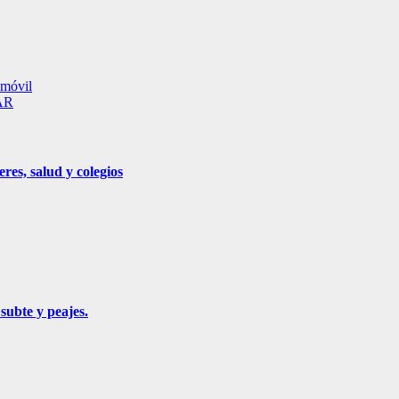
 móvil
MAR
res, salud y colegios
subte y peajes.