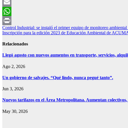
Facebook
Email
WhatsApp
Navegación
Control Industrial: se instaló el primer equipo de monitoreo ambiental
Print
Inscripción para la edición 2023 de Educación Ambiental de ACU
de
entradas
Relacionados
Llegó agosto con nuevos aumentos en transporte, servicios, alquile
Ago 2, 2026
Un gobierno de salvajes. “Qué lindo, nunca pegué tanto”.
Jun 3, 2026
Nuevos tarifazos en el Área Metropolitana. Aumentan colectivos, 
May 30, 2026