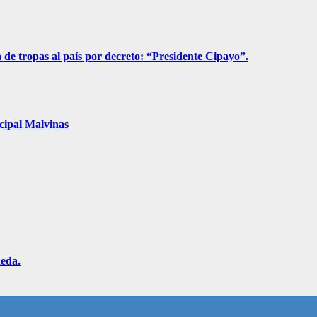
a de tropas al país por decreto: “Presidente Cipayo”.
cipal Malvinas
neda.