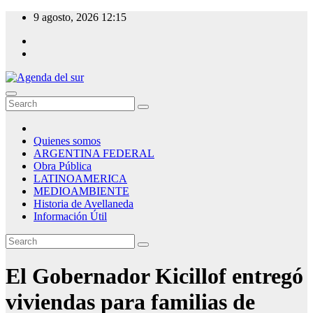
Skip
9 agosto, 2026
12:15
to
content
Agenda del sur
Quienes somos
ARGENTINA FEDERAL
Obra Pública
LATINOAMERICA
MEDIOAMBIENTE
Historia de Avellaneda
Información Útil
El Gobernador Kicillof entregó
viviendas para familias de