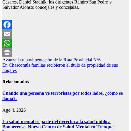
Casares, Daniel Stadnik; los dirigentes Ramiro San Pedro y
Salvador Alonso; concejales y concejalas.
Facebook
Email
WhatsApp
Navegación
Avanza la repavimentación de la Ruta Provincial Nº6
Print
En Chascomús familias recibieron el título de propiedad de sus
de
hogares
entradas
Relacionados
Cuando una persona ve terroristas por todos lados, ¿cómo se
llama?.
Ago 4, 2026
La salud mental es parte del derecho a la salud pública
Bonaerense. Nuevo Centro de Salud Mental en Trenque