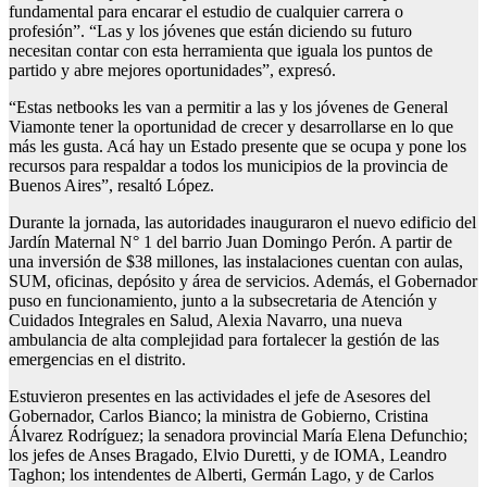
fundamental para encarar el estudio de cualquier carrera o
profesión”. “Las y los jóvenes que están diciendo su futuro
necesitan contar con esta herramienta que iguala los puntos de
partido y abre mejores oportunidades”, expresó.
“Estas netbooks les van a permitir a las y los jóvenes de General
Viamonte tener la oportunidad de crecer y desarrollarse en lo que
más les gusta. Acá hay un Estado presente que se ocupa y pone los
recursos para respaldar a todos los municipios de la provincia de
Buenos Aires”, resaltó López.
Durante la jornada, las autoridades inauguraron el nuevo edificio del
Jardín Maternal N° 1 del barrio Juan Domingo Perón. A partir de
una inversión de $38 millones, las instalaciones cuentan con aulas,
SUM, oficinas, depósito y área de servicios. Además, el Gobernador
puso en funcionamiento, junto a la subsecretaria de Atención y
Cuidados Integrales en Salud, Alexia Navarro, una nueva
ambulancia de alta complejidad para fortalecer la gestión de las
emergencias en el distrito.
Estuvieron presentes en las actividades el jefe de Asesores del
Gobernador, Carlos Bianco; la ministra de Gobierno, Cristina
Álvarez Rodríguez; la senadora provincial María Elena Defunchio;
los jefes de Anses Bragado, Elvio Duretti, y de IOMA, Leandro
Taghon; los intendentes de Alberti, Germán Lago, y de Carlos