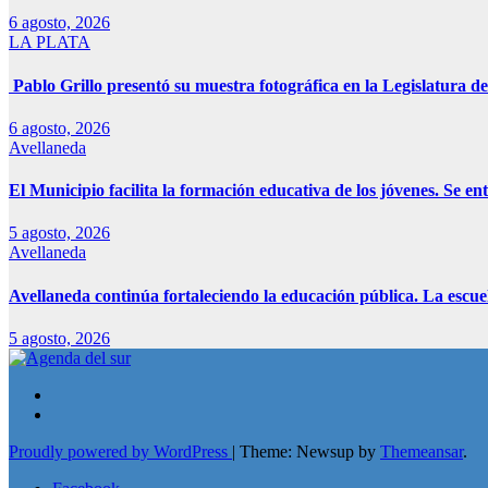
6 agosto, 2026
LA PLATA
Pablo Grillo presentó su muestra fotográfica en la Legislatura de
6 agosto, 2026
Avellaneda
El Municipio facilita la formación educativa de los jóvenes. Se e
5 agosto, 2026
Avellaneda
Avellaneda continúa fortaleciendo la educación pública. La escue
5 agosto, 2026
Proudly powered by WordPress
|
Theme: Newsup by
Themeansar
.