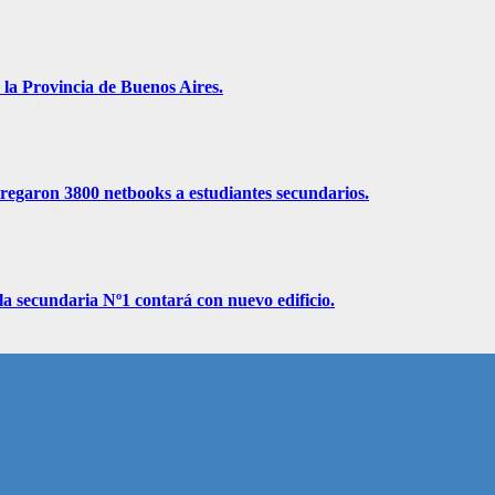
 la Provincia de Buenos Aires.
ntregaron 3800 netbooks a estudiantes secundarios.
la secundaria Nº1 contará con nuevo edificio.