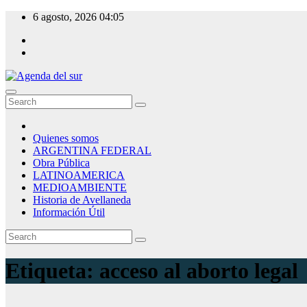
Skip
6 agosto, 2026
04:05
to
content
Agenda del sur
Quienes somos
ARGENTINA FEDERAL
Obra Pública
LATINOAMERICA
MEDIOAMBIENTE
Historia de Avellaneda
Información Útil
Etiqueta:
acceso al aborto legal