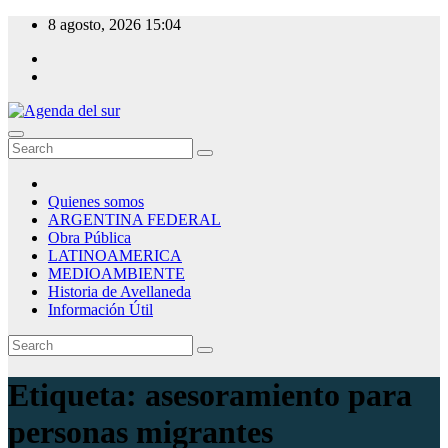
Skip
8 agosto, 2026
15:04
to
content
Agenda del sur
Quienes somos
ARGENTINA FEDERAL
Obra Pública
LATINOAMERICA
MEDIOAMBIENTE
Historia de Avellaneda
Información Útil
Etiqueta:
asesoramiento para
personas migrantes