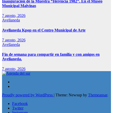
Inauguración de la Muestra “Herencia 1982”. En el Museo
Municipal Malvinas
7 agosto, 2026
Avellaneda
Avellaneda Kpop en el Centro Municipal de Arte
7 agosto, 2026
Avellaneda
Fin de semana para compartir en familia y con amigos en
Avellaneda.
7 agosto, 2026
Proudly powered by WordPress
|
Theme: Newsup by
Themeansar
.
Facebook
Twitter
Instagram