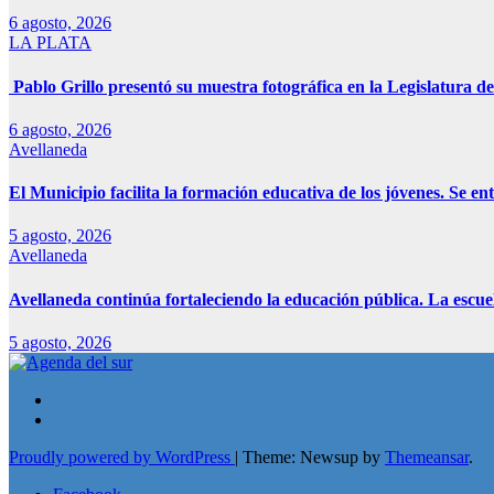
6 agosto, 2026
LA PLATA
Pablo Grillo presentó su muestra fotográfica en la Legislatura de
6 agosto, 2026
Avellaneda
El Municipio facilita la formación educativa de los jóvenes. Se e
5 agosto, 2026
Avellaneda
Avellaneda continúa fortaleciendo la educación pública. La escue
5 agosto, 2026
Proudly powered by WordPress
|
Theme: Newsup by
Themeansar
.