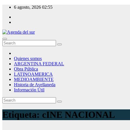
Skip
6 agosto, 2026
02:55
to
content
Agenda del sur
Quienes somos
ARGENTINA FEDERAL
Obra Pública
LATINOAMERICA
MEDIOAMBIENTE
Historia de Avellaneda
Información Útil
Etiqueta:
cINE NACIONAL