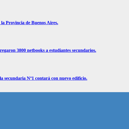
 la Provincia de Buenos Aires.
ntregaron 3800 netbooks a estudiantes secundarios.
la secundaria Nº1 contará con nuevo edificio.