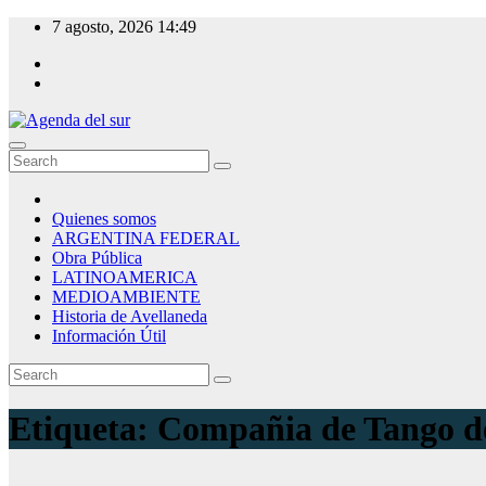
Skip
7 agosto, 2026
14:49
to
content
Agenda del sur
Quienes somos
ARGENTINA FEDERAL
Obra Pública
LATINOAMERICA
MEDIOAMBIENTE
Historia de Avellaneda
Información Útil
Etiqueta:
Compañia de Tango d