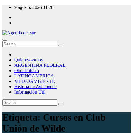
Skip
9 agosto, 2026
11:28
to
content
Agenda del sur
Quienes somos
ARGENTINA FEDERAL
Obra Pública
LATINOAMERICA
MEDIOAMBIENTE
Historia de Avellaneda
Información Útil
Etiqueta:
Cursos en Club
Unión de Wilde