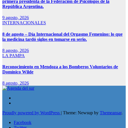
primera presidenta de la Federación de Psicólogos de la
República Argentina.
9 agosto, 2026
INTERNACIONALES
8 de agosto – Día Internacional del Orgasmo Femenino: lo que
la medicina tardó siglos en tomarse en serio.
8 agosto, 2026
LA PAMPA
Reconocimiento en Mendoza a los Bomberos Voluntarios de
Domínico Wilde
8 agosto, 2026
Proudly powered by WordPress
|
Theme: Newsup by
Themeansar
.
Facebook
Twitter