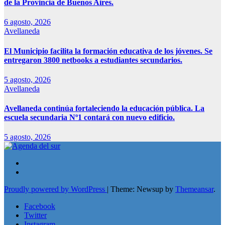
de la Provincia de Buenos Aires.
6 agosto, 2026
Avellaneda
El Municipio facilita la formación educativa de los jóvenes. Se
entregaron 3800 netbooks a estudiantes secundarios.
5 agosto, 2026
Avellaneda
Avellaneda continúa fortaleciendo la educación pública. La
escuela secundaria Nº1 contará con nuevo edificio.
5 agosto, 2026
Proudly powered by WordPress
|
Theme: Newsup by
Themeansar
.
Facebook
Twitter
Instagram