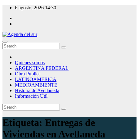
Skip
6 agosto, 2026
14:30
to
content
Agenda del sur
Quienes somos
ARGENTINA FEDERAL
Obra Pública
LATINOAMERICA
MEDIOAMBIENTE
Historia de Avellaneda
Información Útil
Etiqueta:
Entregas de
Viviendas en Avellaneda