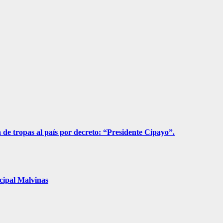
a de tropas al país por decreto: “Presidente Cipayo”.
cipal Malvinas