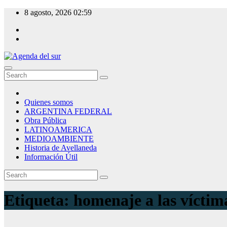
Skip
8 agosto, 2026
02:59
to
content
Agenda del sur
Quienes somos
ARGENTINA FEDERAL
Obra Pública
LATINOAMERICA
MEDIOAMBIENTE
Historia de Avellaneda
Información Útil
Etiqueta:
homenaje a las víctim