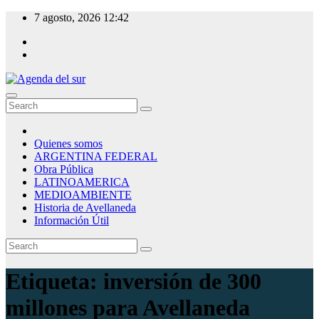
Skip
7 agosto, 2026
12:42
to
content
Agenda del sur
Quienes somos
ARGENTINA FEDERAL
Obra Pública
LATINOAMERICA
MEDIOAMBIENTE
Historia de Avellaneda
Información Útil
Etiqueta:
inversión de 300
millones para Avellaneda