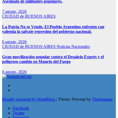
Asesinato de militantes populares.
7 agosto, 2026
CIUDAD de BUENOS AIRES
La Patria No se Vende. El Pueblo Argentino enfrento con
valentía la salvaje represión del gobierno nacional.
6 agosto, 2026
CIUDAD de BUENOS AIRES
Noticias Nacionales
Gran movilización popular contra el Desalojo Exprés y el
peligroso cambio en Manejo del Fuego
6 agosto, 2026
Proudly powered by WordPress
|
Theme: Newsup by
Themeansar
.
Facebook
Twitter
Instagram