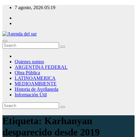
Skip
7 agosto, 2026
05:19
to
content
Agenda del sur
Quienes somos
ARGENTINA FEDERAL
Obra Pública
LATINOAMERICA
MEDIOAMBIENTE
Historia de Avellaneda
Información Útil
Etiqueta:
Karhanyan
desparecido desde 2019