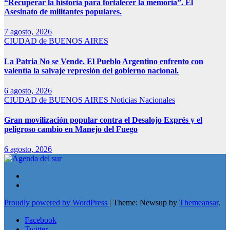
“Recuperar la historia para fortalecer la memoria”. El
Asesinato de militantes populares.
7 agosto, 2026
CIUDAD de BUENOS AIRES
La Patria No se Vende. El Pueblo Argentino enfrento con
valentía la salvaje represión del gobierno nacional.
6 agosto, 2026
CIUDAD de BUENOS AIRES
Noticias Nacionales
Gran movilización popular contra el Desalojo Exprés y el
peligroso cambio en Manejo del Fuego
6 agosto, 2026
Proudly powered by WordPress
|
Theme: Newsup by
Themeansar
.
Facebook
Twitter