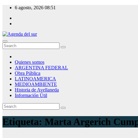
Skip
6 agosto, 2026
08:51
to
content
Agenda del sur
Quienes somos
ARGENTINA FEDERAL
Obra Pública
LATINOAMERICA
MEDIOAMBIENTE
Historia de Avellaneda
Información Útil
Etiqueta:
Marta Argerich Cump