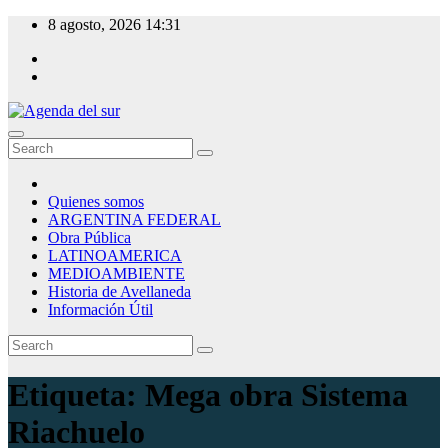
Skip
8 agosto, 2026
14:31
to
content
Agenda del sur
Quienes somos
ARGENTINA FEDERAL
Obra Pública
LATINOAMERICA
MEDIOAMBIENTE
Historia de Avellaneda
Información Útil
Etiqueta:
Mega obra Sistema
Riachuelo