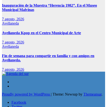
Inauguración de la Muestra “Herencia 1982”. En el Museo
Municipal Malvinas
7 agosto, 2026
Avellaneda
Avellaneda Kpop en el Centro Municipal de Arte
7 agosto, 2026
Avellaneda
Fin de semana para compartir en familia y con amigos en
Avellaneda.
7 agosto, 2026
Proudly powered by WordPress
|
Theme: Newsup by
Themeansar
.
Facebook
Twitter