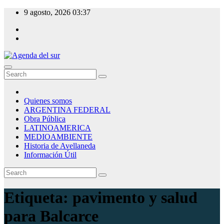
Skip
9 agosto, 2026
03:37
to
content
Agenda del sur
Quienes somos
ARGENTINA FEDERAL
Obra Pública
LATINOAMERICA
MEDIOAMBIENTE
Historia de Avellaneda
Información Útil
Etiqueta:
pavimento y salud
para Balcarce