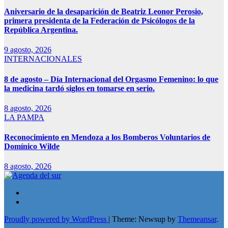
Aniversario de la desaparición de Beatriz Leonor Perosio,
primera presidenta de la Federación de Psicólogos de la
República Argentina.
9 agosto, 2026
INTERNACIONALES
8 de agosto – Día Internacional del Orgasmo Femenino: lo que
la medicina tardó siglos en tomarse en serio.
8 agosto, 2026
LA PAMPA
Reconocimiento en Mendoza a los Bomberos Voluntarios de
Domínico Wilde
8 agosto, 2026
Proudly powered by WordPress
|
Theme: Newsup by
Themeansar
.