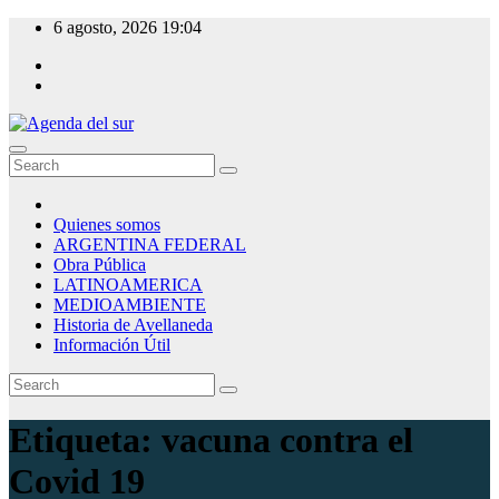
Skip
6 agosto, 2026
19:04
to
content
Agenda del sur
Quienes somos
ARGENTINA FEDERAL
Obra Pública
LATINOAMERICA
MEDIOAMBIENTE
Historia de Avellaneda
Información Útil
Etiqueta:
vacuna contra el
Covid 19