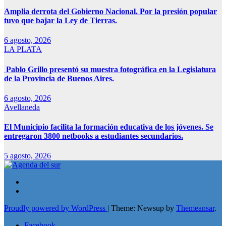
Amplia derrota del Gobierno Nacional. Por la presión popular
tuvo que bajar la Ley de Tierras.
6 agosto, 2026
LA PLATA
Pablo Grillo presentó su muestra fotográfica en la Legislatura
de la Provincia de Buenos Aires.
6 agosto, 2026
Avellaneda
El Municipio facilita la formación educativa de los jóvenes. Se
entregaron 3800 netbooks a estudiantes secundarios.
5 agosto, 2026
Proudly powered by WordPress
|
Theme: Newsup by
Themeansar
.
Facebook