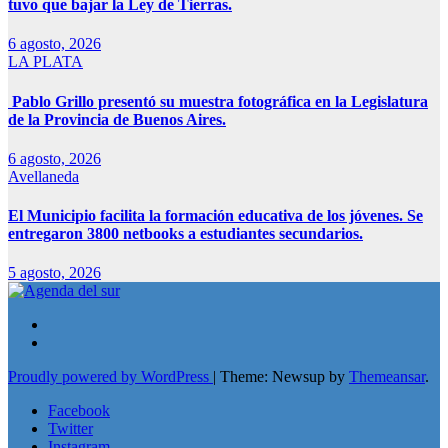
tuvo que bajar la Ley de Tierras.
6 agosto, 2026
LA PLATA
Pablo Grillo presentó su muestra fotográfica en la Legislatura
de la Provincia de Buenos Aires.
6 agosto, 2026
Avellaneda
El Municipio facilita la formación educativa de los jóvenes. Se
entregaron 3800 netbooks a estudiantes secundarios.
5 agosto, 2026
Proudly powered by WordPress
|
Theme: Newsup by
Themeansar
.
Facebook
Twitter
Instagram