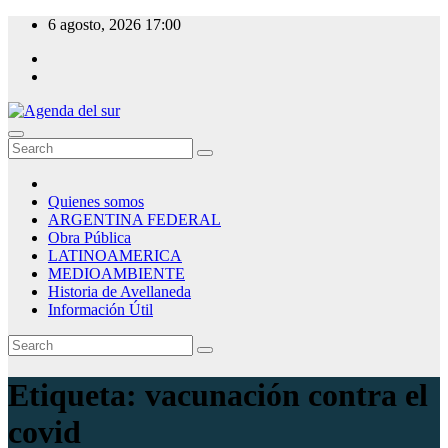
Skip
6 agosto, 2026
17:00
to
content
Agenda del sur
Quienes somos
ARGENTINA FEDERAL
Obra Pública
LATINOAMERICA
MEDIOAMBIENTE
Historia de Avellaneda
Información Útil
Etiqueta:
vacunación contra el
covid