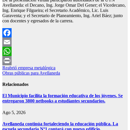
Avellaneda: el Decano, Ing. Jorge Omar Del Gener; el Vicedecano,
Ing. Enrique Filgueira; el Secretario Académico, Lic. Luis
Garaventa; y el Secretario de Planeamiento, Ing. Ariel Báez; junto
con docentes y egresados de la carrera.
Facebook
Email
WhatsApp
Navegación
Reabrió empresa metalúrgica
Print
Obras públicas para Avellaneda
de
entradas
Relacionados
El Municipio facilita la formación educativa de los jóvenes. Se
entregaron 3800 netbooks a estudiantes secundarios.
Ago 5, 2026
Avellaneda continúa fortaleciendo la educación pública. La
escuela secundaria Nº1 contará con nuevo edificio.