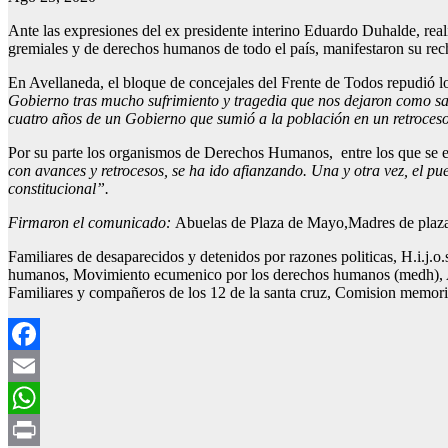
Ante las expresiones del ex presidente interino Eduardo Duhalde, reali
gremiales y de derechos humanos de todo el país, manifestaron su rec
En Avellaneda, el bloque de concejales del Frente de Todos repudió l
Gobierno tras mucho sufrimiento y tragedia que nos dejaron como sal
cuatro años de un Gobierno que sumió a la población en un retroceso
Por su parte los organismos de Derechos Humanos, entre los que se
con avances y retrocesos, se ha ido afianzando. Una y otra vez, el p
constitucional”.
Firmaron el comunicado:
Abuelas de Plaza de Mayo,Madres de plaza
Familiares de desaparecidos y detenidos por razones politicas, H.i.j.o
humanos, Movimiento ecumenico por los derechos humanos (medh), As
Familiares y compañeros de los 12 de la santa cruz, Comision memoria
Facebook
Email
WhatsApp