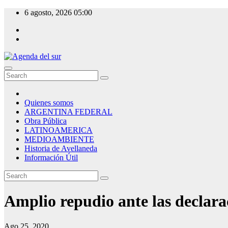
Skip
6 agosto, 2026
05:00
to
content
Agenda del sur
Quienes somos
ARGENTINA FEDERAL
Obra Pública
LATINOAMERICA
MEDIOAMBIENTE
Historia de Avellaneda
Información Útil
Amplio repudio ante las declar
Ago 25, 2020