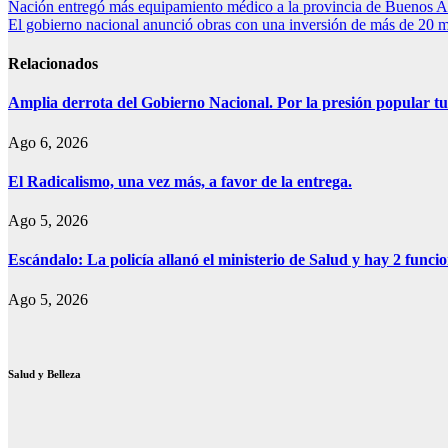
Navegación
Nación entregó más equipamiento médico a la provincia de Buenos A
Print
El gobierno nacional anunció obras con una inversión de más de 20 mi
de
entradas
Relacionados
Amplia derrota del Gobierno Nacional. Por la presión popular tu
Ago 6, 2026
El Radicalismo, una vez más, a favor de la entrega.
Ago 5, 2026
Escándalo: La policía allanó el ministerio de Salud y hay 2 funcio
Ago 5, 2026
Salud y Belleza