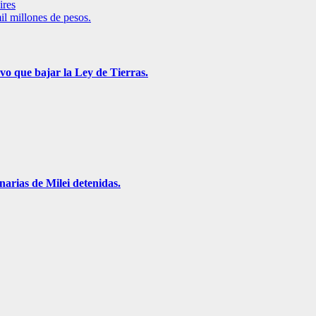
ires
l millones de pesos.
vo que bajar la Ley de Tierras.
narias de Milei detenidas.