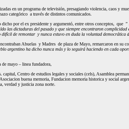
zadas en un programa de televisión, presagiando violencia, caos y muerte
hazo categórico a través de distintos comunicados.
o dicho por el ex presidente y argumentó, entre otros conceptos, que ”
do las dictaduras del pasado y que siempre encontraron complicidad e
 difícil de remontar y nunca estuvo en duda la voluntad democrática 
 encontraban Abuelas y Madres de plaza de Mayo, remarcaron en su c
ueblo argentino ha dicho nunca más y lo seguirá haciendo en cada oport
 de mayo – linea fundadora,
.s. capital, Centro de estudios legales y sociales (cels), Asamblea perm
ociacion buena memoria, Fundacion memoria historica y social argen
, verdad y justicia zona norte.