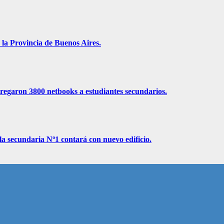
 la Provincia de Buenos Aires.
ntregaron 3800 netbooks a estudiantes secundarios.
la secundaria Nº1 contará con nuevo edificio.