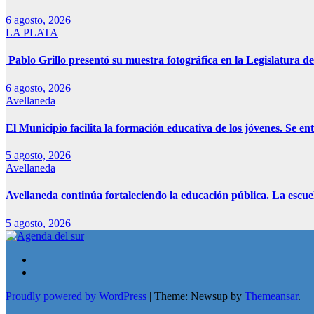
6 agosto, 2026
LA PLATA
Pablo Grillo presentó su muestra fotográfica en la Legislatura de
6 agosto, 2026
Avellaneda
El Municipio facilita la formación educativa de los jóvenes. Se e
5 agosto, 2026
Avellaneda
Avellaneda continúa fortaleciendo la educación pública. La escue
5 agosto, 2026
Proudly powered by WordPress
|
Theme: Newsup by
Themeansar
.