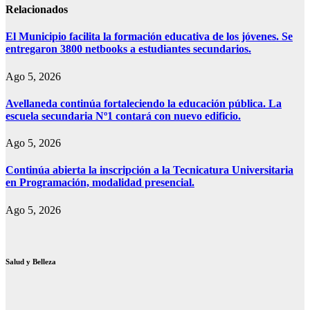
entradas
Relacionados
El Municipio facilita la formación educativa de los jóvenes. Se
entregaron 3800 netbooks a estudiantes secundarios.
Ago 5, 2026
Avellaneda continúa fortaleciendo la educación pública. La
escuela secundaria Nº1 contará con nuevo edificio.
Ago 5, 2026
Continúa abierta la inscripción a la Tecnicatura Universitaria
en Programación, modalidad presencial.
Ago 5, 2026
Salud y Belleza