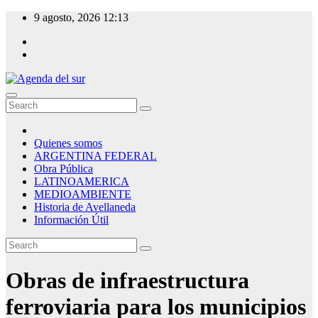
Skip
9 agosto, 2026
12:13
to
content
Agenda del sur
Quienes somos
ARGENTINA FEDERAL
Obra Pública
LATINOAMERICA
MEDIOAMBIENTE
Historia de Avellaneda
Información Útil
Obras de infraestructura
ferroviaria para los municipios