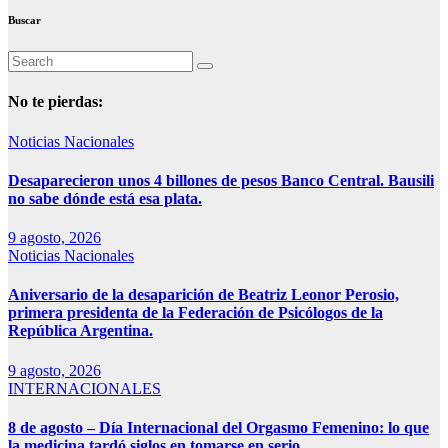
Buscar
No te pierdas:
Noticias Nacionales
Desaparecieron unos 4 billones de pesos Banco Central. Bausili
no sabe dónde está esa plata.
9 agosto, 2026
Noticias Nacionales
Aniversario de la desaparición de Beatriz Leonor Perosio,
primera presidenta de la Federación de Psicólogos de la
República Argentina.
9 agosto, 2026
INTERNACIONALES
8 de agosto – Día Internacional del Orgasmo Femenino: lo que
la medicina tardó siglos en tomarse en serio.