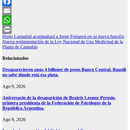
Facebook
Email
WhatsApp
Navegación
Hugo Lamadrid acompañará a Jorge Ferraresi en su nueva función
Print
Nueva reglamentación de la Ley Nacional de Uso Medicinal de la
de
Planta de Cannabis
entradas
Relacionados
Desaparecieron unos 4 billones de pesos Banco Central. Bausili
no sabe dónde está esa plata.
Ago 9, 2026
Aniversario de la desaparición de Beatriz Leonor Perosio,
primera presidenta de la Federación de Psicólogos de la
República Argentina.
Ago 9, 2026