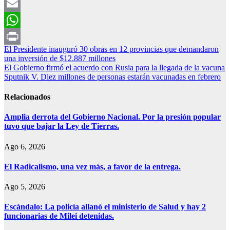
Facebook
Email
WhatsApp
Navegación
El Presidente inauguró 30 obras en 12 provincias que demandaron
Print
una inversión de $12.887 millones
de
El Gobierno firmó el acuerdo con Rusia para la llegada de la vacuna
entradas
Sputnik V. Diez millones de personas estarán vacunadas en febrero
Relacionados
Amplia derrota del Gobierno Nacional. Por la presión popular
tuvo que bajar la Ley de Tierras.
Ago 6, 2026
El Radicalismo, una vez más, a favor de la entrega.
Ago 5, 2026
Escándalo: La policía allanó el ministerio de Salud y hay 2
funcionarias de Milei detenidas.