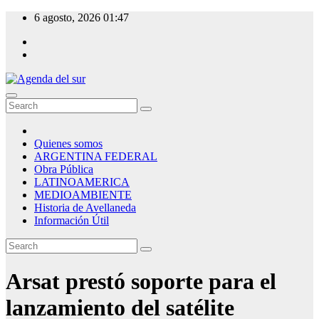
Skip
6 agosto, 2026
01:47
to
content
Agenda del sur
Quienes somos
ARGENTINA FEDERAL
Obra Pública
LATINOAMERICA
MEDIOAMBIENTE
Historia de Avellaneda
Información Útil
Arsat prestó soporte para el
lanzamiento del satélite