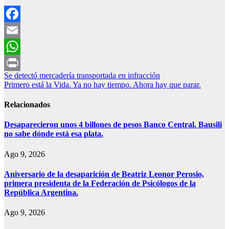
Facebook
Email
WhatsApp
Navegación
Se detectó mercadería transportada en infracción
Print
Primero está la Vida. Ya no hay tiempo. Ahora hay que parar.
de
entradas
Relacionados
Desaparecieron unos 4 billones de pesos Banco Central. Bausili
no sabe dónde está esa plata.
Ago 9, 2026
Aniversario de la desaparición de Beatriz Leonor Perosio,
primera presidenta de la Federación de Psicólogos de la
República Argentina.
Ago 9, 2026