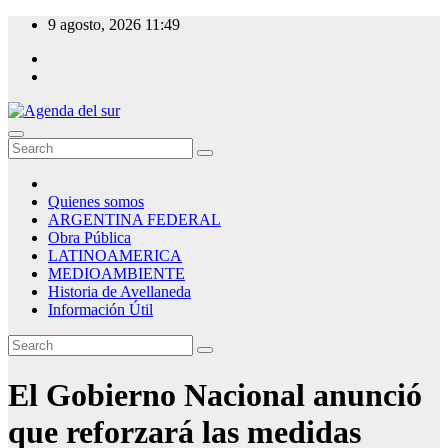
Skip
9 agosto, 2026
11:49
to
content
Agenda del sur
Quienes somos
ARGENTINA FEDERAL
Obra Pública
LATINOAMERICA
MEDIOAMBIENTE
Historia de Avellaneda
Información Útil
El Gobierno Nacional anunció
que reforzará las medidas