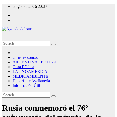
Skip
6 agosto, 2026
22:37
to
content
Agenda del sur
Quienes somos
ARGENTINA FEDERAL
Obra Pública
LATINOAMERICA
MEDIOAMBIENTE
Historia de Avellaneda
Información Útil
Rusia conmemoró el 76º