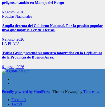
peligroso cambio en Manejo del Fuego
6 agosto, 2026
Noticias Nacionales
Amplia derrota del Gobierno Nacional. Por la presión popular
tuvo que bajar la Ley de Tierras.
6 agosto, 2026
LA PLATA
Pablo Grillo presentó su muestra fotográfica en la Legislatura
de la Provincia de Buenos Aires.
6 agosto, 2026
Proudly powered by WordPress
|
Theme: Newsup by
Themeansar
.
Facebook
Twitter