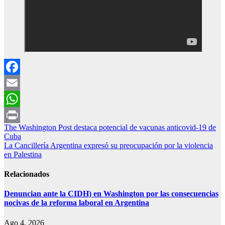
Facebook
Email
WhatsApp
Navegación
The Washington Post destaca potencial de vacunas anticovid-19 de
Print
Cuba
de
La Cancillería Argentina expresó su preocupación por la violencia
entradas
en Palestina
Relacionados
Denuncian ante la CIDH) en Washington por las consecuencias
nocivas de la reforma laboral en Argentina
Ago 4, 2026