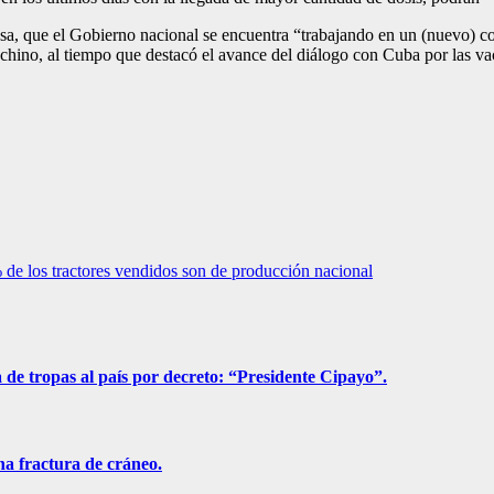
a, que el Gobierno nacional se encuentra “trabajando en un (nuevo) con
chino, al tiempo que destacó el avance del diálogo con Cuba por las vacu
% de los tractores vendidos son de producción nacional
a de tropas al país por decreto: “Presidente Cipayo”.
na fractura de cráneo.