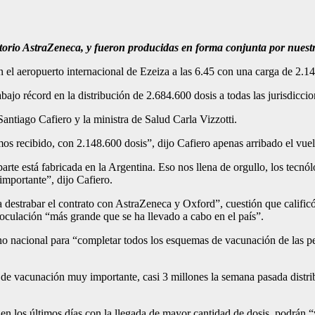
atorio AstraZeneca, y fueron producidas en forma conjunta por nuest
el aeropuerto internacional de Ezeiza a las 6.45 con una carga de 2.14
jo récord en la distribución de 2.684.600 dosis a todas las jurisdiccio
Santiago Cafiero y la ministra de Salud Carla Vizzotti.
 recibido, con 2.148.600 dosis”, dijo Cafiero apenas arribado el vuel
te está fabricada en la Argentina. Eso nos llena de orgullo, los tecnólo
importante”, dijo Cafiero.
 destrabar el contrato con AstraZeneca y Oxford”, cuestión que calific
oculación “más grande que se ha llevado a cabo en el país”.
no nacional para “completar todos los esquemas de vacunación de las pe
 de vacunación muy importante, casi 3 millones la semana pasada distr
n los últimos días con la llegada de mayor cantidad de dosis, podrán “v