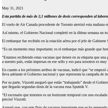
May 31, 2021
Esta partida de más de 2,1 millones de dosis corresponden al labor
El vuelo de Air Canada procedente de Toronto aterrizó esta mañana en 
Así mismo, el Gobierno Nacional completó en la última semana un traba
El embarque fue recibido en la estación aérea por el jefe de Gabinete 
“Es un momento muy importante; es el embarque más grande que hemos
“Estamos recibiendo estas vacunas que tienen en su etiqueta que una par
a nuestro país, están impresas en ese sello y eso para nosotros es muy 
En cuanto a los próximos arribos de vacunas, indicó que “se empezó a
lleva adelante el Gobierno nacional y que representa la campaña de in
Por su parte, Vizzotti aseguró que están “trabajando” desde el Gobier
que llegarán segundas dosis de la vacuna rusa Sputnik V.
“El escenario que tenemos es un horizonte temporal con una escalada
precisó Vizzotti.
Agregó que, con este flujo de vacunas importante que se ha generado e