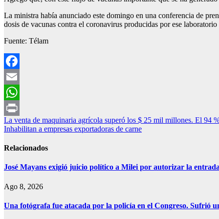
La ministra había anunciado este domingo en una conferencia de prens
dosis de vacunas contra el coronavirus producidas por ese laboratorio 
Fuente: Télam
Facebook
Email
WhatsApp
Navegación
La venta de maquinaria agrícola superó los $ 25 mil millones. El 94 
Print
Inhabilitan a empresas exportadoras de carne
de
entradas
Relacionados
José Mayans exigió juicio político a Milei por autorizar la entrad
Ago 8, 2026
Una fotógrafa fue atacada por la policía en el Congreso. Sufrió u