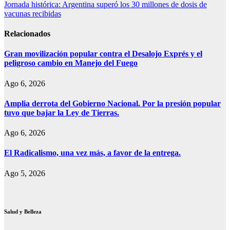
de
Jornada histórica: Argentina superó los 30 millones de dosis de
entradas
vacunas recibidas
Relacionados
Gran movilización popular contra el Desalojo Exprés y el
peligroso cambio en Manejo del Fuego
Ago 6, 2026
Amplia derrota del Gobierno Nacional. Por la presión popular
tuvo que bajar la Ley de Tierras.
Ago 6, 2026
El Radicalismo, una vez más, a favor de la entrega.
Ago 5, 2026
Salud y Belleza