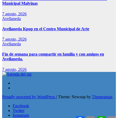
Municipal Malvinas
7 agosto, 2026
Avellaneda
Avellaneda Kpop en el Centro Municipal de Arte
7 agosto, 2026
Avellaneda
Fin de semana para compartir en familia y con amigos en
Avellaneda.
7 agosto, 2026
Proudly powered by WordPress
|
Theme: Newsup by
Themeansar
.
Facebook
Twitter
Instagram