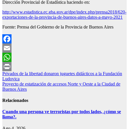
Dirección Provincial de Estadística haciendo en:
http://www.estadistica.ec.gba.gov.ar/dpe/index.php/prensa2018/620-
exportaciones-de-la-provincia-de-buenos-aires-datos-a-mayo-2021
Fuente: Prensa del Gobierno de la Provincia de Buenos Aires
Facebook
Email
WhatsApp
Navegación
Privados de la libertad donaron juguetes didácticos a la Fundación
Print
Ludovica
de
Proyecto de estatización de accesos Norte y Oeste a la Ciudad de
entradas
Buenos Aires
Relacionados
Cuando una persona ve terroristas por todos lados, ¿cómo se
llama?.
Ago 4, 2026