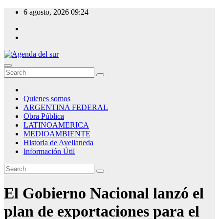
Skip
6 agosto, 2026
09:24
to
content
Agenda del sur
Quienes somos
ARGENTINA FEDERAL
Obra Pública
LATINOAMERICA
MEDIOAMBIENTE
Historia de Avellaneda
Información Útil
El Gobierno Nacional lanzó el
plan de exportaciones para el