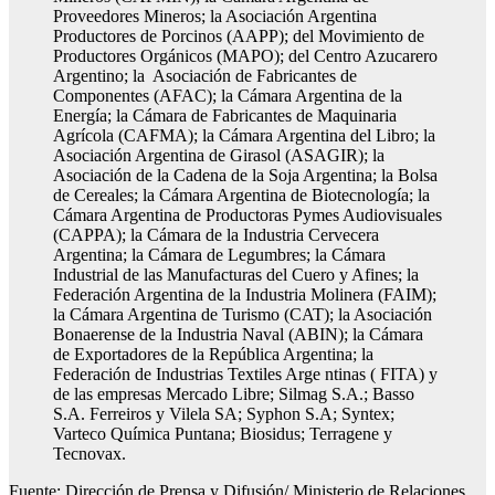
Proveedores Mineros; la Asociación Argentina
Productores de Porcinos (AAPP); del Movimiento de
Productores Orgánicos (MAPO); del Centro Azucarero
Argentino; la Asociación de Fabricantes de
Componentes (AFAC); la Cámara Argentina de la
Energía; la Cámara de Fabricantes de Maquinaria
Agrícola (CAFMA); la Cámara Argentina del Libro; la
Asociación Argentina de Girasol (ASAGIR); la
Asociación de la Cadena de la Soja Argentina; la Bolsa
de Cereales; la Cámara Argentina de Biotecnología; la
Cámara Argentina de Productoras Pymes Audiovisuales
(CAPPA); la Cámara de la Industria Cervecera
Argentina; la Cámara de Legumbres; la Cámara
Industrial de las Manufacturas del Cuero y Afines; la
Federación Argentina de la Industria Molinera (FAIM);
la Cámara Argentina de Turismo (CAT); la Asociación
Bonaerense de la Industria Naval (ABIN); la Cámara
de Exportadores de la República Argentina; la
Federación de Industrias Textiles Arge ntinas ( FITA) y
de las empresas Mercado Libre; Silmag S.A.; Basso
S.A. Ferreiros y Vilela SA; Syphon S.A; Syntex;
Varteco Química Puntana; Biosidus; Terragene y
Tecnovax.
Fuente: Dirección de Prensa y Difusión/ Ministerio de Relaciones