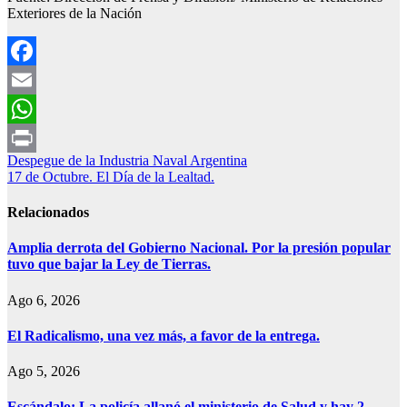
Exteriores de la Nación
Facebook
Email
WhatsApp
Navegación
Despegue de la Industria Naval Argentina
Print
17 de Octubre. El Día de la Lealtad.
de
entradas
Relacionados
Amplia derrota del Gobierno Nacional. Por la presión popular
tuvo que bajar la Ley de Tierras.
Ago 6, 2026
El Radicalismo, una vez más, a favor de la entrega.
Ago 5, 2026
Escándalo: La policía allanó el ministerio de Salud y hay 2