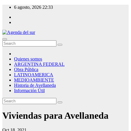
Skip
6 agosto, 2026
22:33
to
content
Agenda del sur
Quienes somos
ARGENTINA FEDERAL
Obra Pública
LATINOAMERICA
MEDIOAMBIENTE
Historia de Avellaneda
Información Útil
Viviendas para Avellaneda
Oct 18, 2021