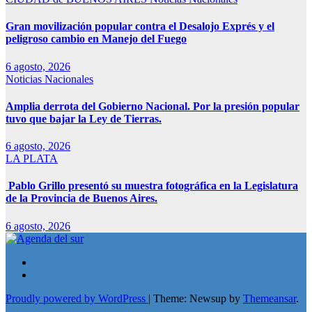
Gran movilización popular contra el Desalojo Exprés y el
peligroso cambio en Manejo del Fuego
6 agosto, 2026
Noticias Nacionales
Amplia derrota del Gobierno Nacional. Por la presión popular
tuvo que bajar la Ley de Tierras.
6 agosto, 2026
LA PLATA
Pablo Grillo presentó su muestra fotográfica en la Legislatura
de la Provincia de Buenos Aires.
6 agosto, 2026
Proudly powered by WordPress
|
Theme: Newsup by
Themeansar
.