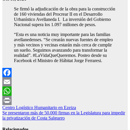
Se firmó la adjudicación de la obra para la construcción
de 160 viviendas del Procrear II en el Desarrollo
Urbanístico Avellaneda I. La inversión del Gobierno
Nacional supera los 1.097 millones de pesos.
“Esta es una noticia muy importante para las familias
avellanedenses. “Se crearán nuevas fuentes de empleo
y más vecinos y vecinas estarán más cerca de cumplir
un sueño. Seguimos avanzando para transformar la
realidad”. #LaVidaQueQueremos. Posteo desde su
Facebook el Ministro de Hábitat Jorge Ferraresi.
Facebook
Email
WhatsApp
Navegación
Centro Logístico Humanitario en Ezeiza
Print
Se presentaron más de 50.000 firmas en la Legislatura para impedir
de
la privatización de Costa Salguero
entradas
Relacionados