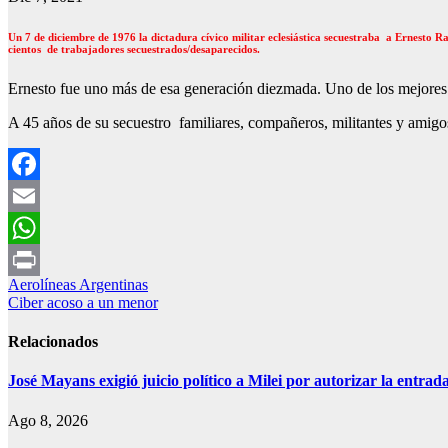
Un 7 de diciembre de 1976 la dictadura cívico militar eclesiástica secuestraba a Ernesto 
cientos de trabajadores secuestrados/desaparecidos.
Ernesto fue uno más de esa generación diezmada. Uno de los mejores
A 45 años de su secuestro familiares, compañeros, militantes y amigo
Facebook
Email
WhatsApp
Navegación
Aerolíneas Argentinas
Print
Ciber acoso a un menor
de
entradas
Relacionados
José Mayans exigió juicio político a Milei por autorizar la entrad
Ago 8, 2026