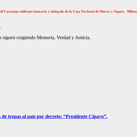
Raúl Casariego militante bancario y delegado de la Caja Nacional de Ahorro y Seguro. Milita
.
s siguen exigiendo Memoria, Verdad y Justicia.
a de tropas al país por decreto: “Presidente Cipayo”.