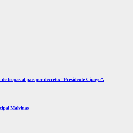
a de tropas al país por decreto: “Presidente Cipayo”.
cipal Malvinas