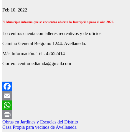
Feb 10, 2022
El Municipio informa que se encuentra abierta la Inscripción para el año 2022.
Lo centros cuenta con talleres recreativos y de oficios.
Camino General Belgrano 1244. Avellaneda.
Más Información: Tel.: 42652414
Correo: centrodediamda@gmail.com
Facebook
Email
WhatsApp
Navegación
Obras en Jardines y Escuelas del Distrito
Print
Casa Propia para vecinos de Avellaneda
de