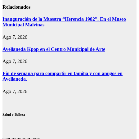
entradas
Relacionados
Inauguración de la Muestra “Herencia 1982”. En el Museo
Municipal Malvinas
Ago 7, 2026
Avellaneda Kpop en el Centro Municipal de Arte
Ago 7, 2026
Fin de semana para compartir en familia y con amigos en
Avellaneda.
Ago 7, 2026
Salud y Belleza