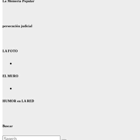
La Memoria Popular
persecución judicial
LA FOTO
EL MURO
HUMOR en LA RED
Buscar