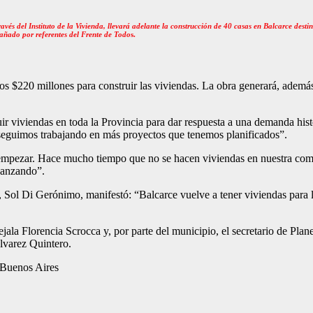
avés del Instituto de la Vivienda, llevará adelante la construcción de 40 casas en Balcarce dest
añado por referentes del Frente de Todo
s.
los $220 millones para construir las viviendas. La obra generará, ademá
ir viviendas en toda la Provincia para dar respuesta a una demanda hist
y seguimos trabajando en más proyectos que tenemos planificados”.
a empezar. Hace mucho tiempo que no se hacen viviendas en nuestra comu
avanzando”.
, Sol Di Gerónimo, manifestó: “Balcarce vuelve a tener viviendas para 
jala Florencia Scrocca y, por parte del municipio, el secretario de Pla
lvarez Quintero.
 Buenos Aires