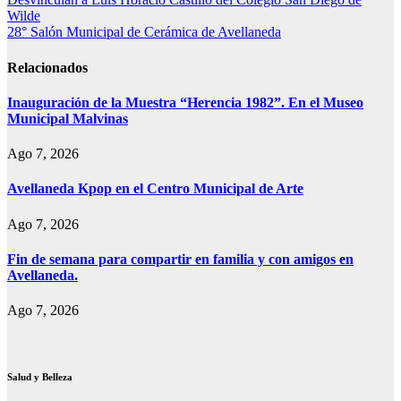
Navegación
Print
Wilde
de
28° Salón Municipal de Cerámica de Avellaneda
entradas
Relacionados
Inauguración de la Muestra “Herencia 1982”. En el Museo
Municipal Malvinas
Ago 7, 2026
Avellaneda Kpop en el Centro Municipal de Arte
Ago 7, 2026
Fin de semana para compartir en familia y con amigos en
Avellaneda.
Ago 7, 2026
Salud y Belleza