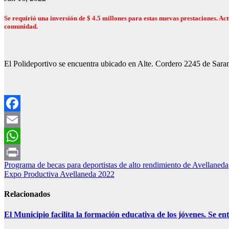
Se requirió una inversión de $ 4.5 millones para estas nuevas prestaciones. Act
comunidad.
El Polideportivo se encuentra ubicado en Alte. Cordero 2245 de Saran
Facebook
Email
WhatsApp
Navegación
Programa de becas para deportistas de alto rendimiento de Avellaneda
Print
Expo Productiva Avellaneda 2022
de
entradas
Relacionados
El Municipio facilita la formación educativa de los jóvenes. Se e