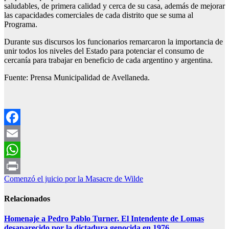
saludables, de primera calidad y cerca de su casa, además de mejorar
las capacidades comerciales de cada distrito que se suma al
Programa.
Durante sus discursos los funcionarios remarcaron la importancia de
unir todos los niveles del Estado para potenciar el consumo de
cercanía para trabajar en beneficio de cada argentino y argentina.
Fuente: Prensa Municipalidad de Avellaneda.
Facebook
Email
WhatsApp
Navegación
Comenzó el juicio por la Masacre de Wilde
Print
de
Relacionados
entradas
Homenaje a Pedro Pablo Turner. El Intendente de Lomas
desaparecido por la dictadura genocida en 1976.