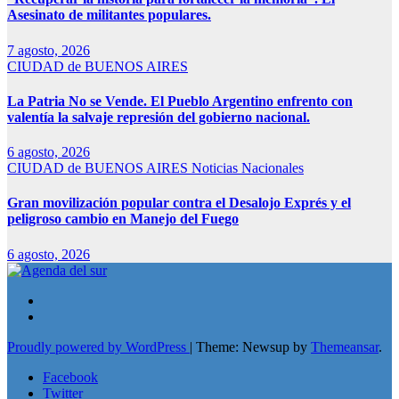
Asesinato de militantes populares.
7 agosto, 2026
CIUDAD de BUENOS AIRES
La Patria No se Vende. El Pueblo Argentino enfrento con
valentía la salvaje represión del gobierno nacional.
6 agosto, 2026
CIUDAD de BUENOS AIRES
Noticias Nacionales
Gran movilización popular contra el Desalojo Exprés y el
peligroso cambio en Manejo del Fuego
6 agosto, 2026
Proudly powered by WordPress
|
Theme: Newsup by
Themeansar
.
Facebook
Twitter