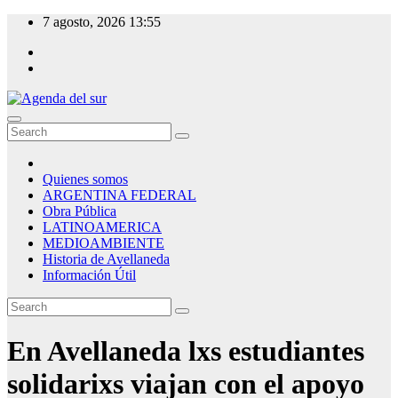
Skip
7 agosto, 2026
13:55
to
content
Agenda del sur
Quienes somos
ARGENTINA FEDERAL
Obra Pública
LATINOAMERICA
MEDIOAMBIENTE
Historia de Avellaneda
Información Útil
En Avellaneda lxs estudiantes
solidarixs viajan con el apoyo