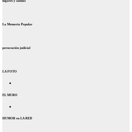
lugares y salidas
La Memoria Popular
persecución judicial
LA FOTO
EL MURO
HUMOR en LA RED