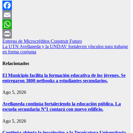
Facebook
Email
WhatsApp
Navegación
Entrega de Microcréditos Construir Futuro
Print
La UTN Avellaneda y la UNDAV fortalecen vínculos para trabajar
de
en forma conjunta
entradas
Relacionados
El Municipio facilita la formación educativa de los jóvenes. Se
entregaron 3800 netbooks a estudiantes secundarios.
Ago 5, 2026
Avellaneda continúa fortaleciendo la educación pública. La
escuela secundaria Nº1 contará con nuevo edificio.
Ago 5, 2026
Continúa abierta la inscripción a la Tecnicatura Universitaria