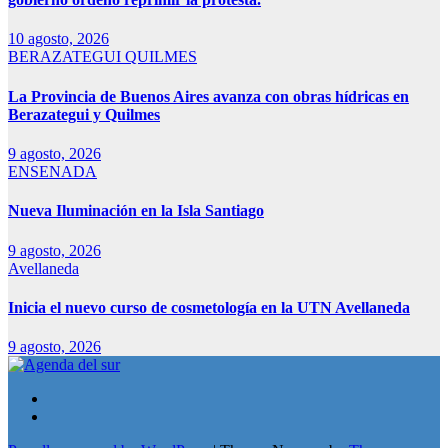
10 agosto, 2026
BERAZATEGUI
QUILMES
La Provincia de Buenos Aires avanza con obras hídricas en
Berazategui y Quilmes
9 agosto, 2026
ENSENADA
Nueva Iluminación en la Isla Santiago
9 agosto, 2026
Avellaneda
Inicia el nuevo curso de cosmetología en la UTN Avellaneda
9 agosto, 2026