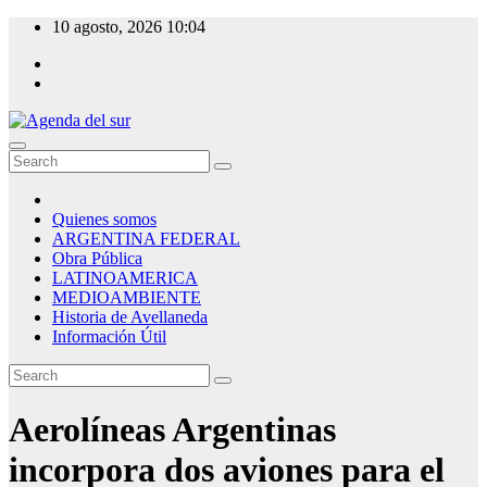
Skip
10 agosto, 2026
10:04
to
content
Agenda del sur
Quienes somos
ARGENTINA FEDERAL
Obra Pública
LATINOAMERICA
MEDIOAMBIENTE
Historia de Avellaneda
Información Útil
Aerolíneas Argentinas
incorpora dos aviones para el