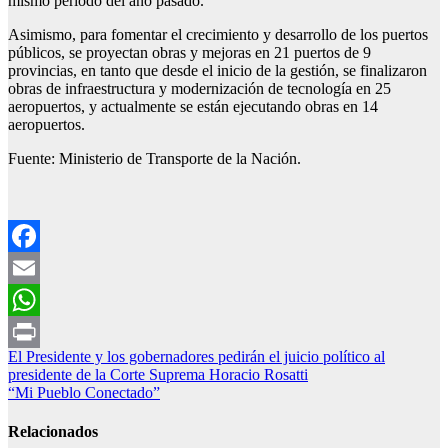
mismo período del año pasado.
Asimismo, para fomentar el crecimiento y desarrollo de los puertos
públicos, se proyectan obras y mejoras en 21 puertos de 9
provincias, en tanto que desde el inicio de la gestión, se finalizaron
obras de infraestructura y modernización de tecnología en 25
aeropuertos, y actualmente se están ejecutando obras en 14
aeropuertos.
Fuente: Ministerio de Transporte de la Nación.
Facebook
Email
WhatsApp
Navegación
El Presidente y los gobernadores pedirán el juicio político al
Print
presidente de la Corte Suprema Horacio Rosatti
de
“Mi Pueblo Conectado”
entradas
Relacionados