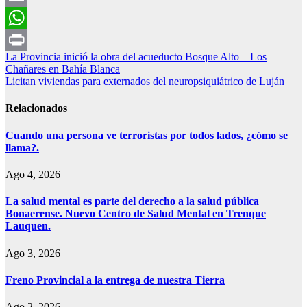
Email
WhatsApp
Navegación
La Provincia inició la obra del acueducto Bosque Alto – Los
Print
Chañares en Bahía Blanca
de
Licitan viviendas para externados del neuropsiquiátrico de Luján
entradas
Relacionados
Cuando una persona ve terroristas por todos lados, ¿cómo se
llama?.
Ago 4, 2026
La salud mental es parte del derecho a la salud pública
Bonaerense. Nuevo Centro de Salud Mental en Trenque
Lauquen.
Ago 3, 2026
Freno Provincial a la entrega de nuestra Tierra
Ago 2, 2026