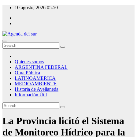
Skip
10 agosto, 2026
05:50
to
content
Agenda del sur
Quienes somos
ARGENTINA FEDERAL
Obra Pública
LATINOAMERICA
MEDIOAMBIENTE
Historia de Avellaneda
Información Útil
La Provincia licitó el Sistema
de Monitoreo Hídrico para la