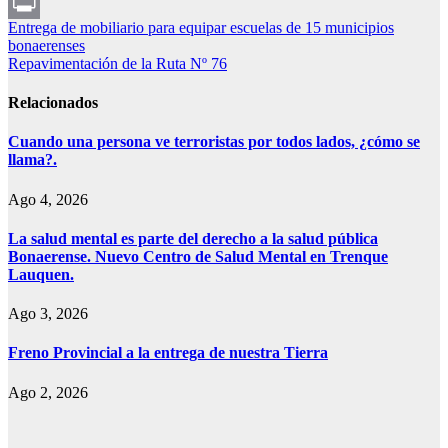
WhatsApp
Navegación
Entrega de mobiliario para equipar escuelas de 15 municipios
Print
bonaerenses
de
Repavimentación de la Ruta Nº 76
entradas
Relacionados
Cuando una persona ve terroristas por todos lados, ¿cómo se
llama?.
Ago 4, 2026
La salud mental es parte del derecho a la salud pública
Bonaerense. Nuevo Centro de Salud Mental en Trenque
Lauquen.
Ago 3, 2026
Freno Provincial a la entrega de nuestra Tierra
Ago 2, 2026