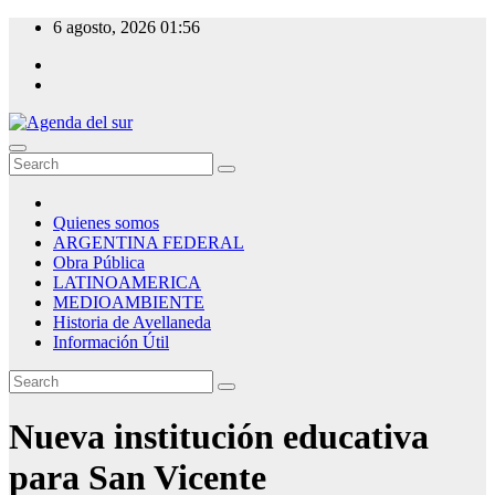
Skip
6 agosto, 2026
01:56
to
content
Agenda del sur
Quienes somos
ARGENTINA FEDERAL
Obra Pública
LATINOAMERICA
MEDIOAMBIENTE
Historia de Avellaneda
Información Útil
Nueva institución educativa
para San Vicente