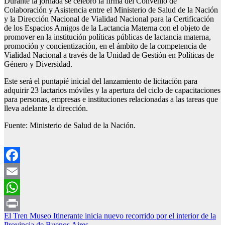
Durante la jornada se celebró la firma del Convenio de
Colaboración y Asistencia entre el Ministerio de Salud de la Nación
y la Dirección Nacional de Vialidad Nacional para la Certificación
de los Espacios Amigos de la Lactancia Materna con el objeto de
promover en la institución políticas públicas de lactancia materna,
promoción y concientización, en el ámbito de la competencia de
Vialidad Nacional a través de la Unidad de Gestión en Políticas de
Género y Diversidad.
Este será el puntapié inicial del lanzamiento de licitación para
adquirir 23 lactarios móviles y la apertura del ciclo de capacitaciones
para personas, empresas e instituciones relacionadas a las tareas que
lleva adelante la dirección.
Fuente: Ministerio de Salud de la Nación.
Facebook
Email
WhatsApp
Navegación
El Tren Museo Itinerante inicia nuevo recorrido por el interior de la
Print
Provincia de Buenos Aires