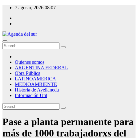
Skip
7 agosto, 2026
08:07
to
content
Agenda del sur
Quienes somos
ARGENTINA FEDERAL
Obra Pública
LATINOAMERICA
MEDIOAMBIENTE
Historia de Avellaneda
Información Útil
Pase a planta permanente para
más de 1000 trabajadorxs del