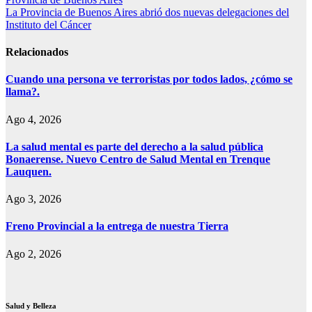
de
La Provincia de Buenos Aires abrió dos nuevas delegaciones del
entradas
Instituto del Cáncer
Relacionados
Cuando una persona ve terroristas por todos lados, ¿cómo se
llama?.
Ago 4, 2026
La salud mental es parte del derecho a la salud pública
Bonaerense. Nuevo Centro de Salud Mental en Trenque
Lauquen.
Ago 3, 2026
Freno Provincial a la entrega de nuestra Tierra
Ago 2, 2026
Salud y Belleza