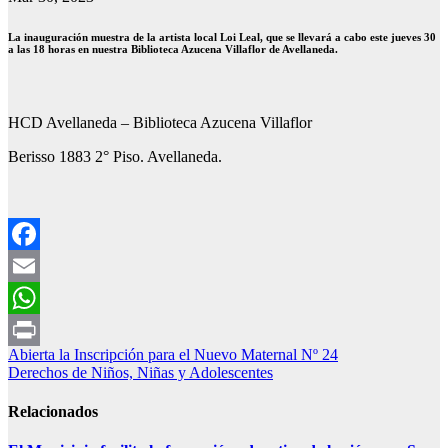
La inauguración muestra de la artista local Loi Leal, que se llevará a cabo este jueves 30
a las 18 horas en nuestra Biblioteca Azucena Villaflor de Avellaneda.
HCD Avellaneda – Biblioteca Azucena Villaflor
Berisso 1883 2° Piso. Avellaneda.
Facebook
Email
WhatsApp
Navegación
Abierta la Inscripción para el Nuevo Maternal Nº 24
Print
Derechos de Niños, Niñas y Adolescentes
de
entradas
Relacionados