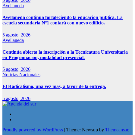
5 agosto, 2026
Avellaneda
Avellaneda continúa fortaleciendo la educación pública. La
escuela secundaria Nº1 contará con nuevo edificio.
5 agosto, 2026
Avellaneda
Continúa abierta la inscripción a la Tecnicatura Universitaria
en Programación, modalidad presencial.
5 agosto, 2026
Noticias Nacionales
El Radicalismo, una vez más, a favor de la entrega.
5 agosto, 2026
Proudly powered by WordPress
|
Theme: Newsup by
Themeansar
.