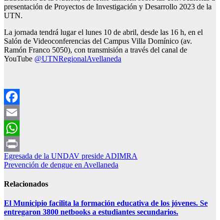
presentación de Proyectos de Investigación y Desarrollo 2023 de la
UTN.
La jornada tendrá lugar el lunes 10 de abril, desde las 16 h, en el
Salón de Videoconferencias del Campus Villa Domínico (av.
Ramón Franco 5050), con transmisión a través del canal de
YouTube
@UTNRegionalAvellaneda
Facebook
Email
WhatsApp
Navegación
Egresada de la UNDAV preside ADIMRA
Print
Prevención de dengue en Avellaneda
de
entradas
Relacionados
El Municipio facilita la formación educativa de los jóvenes. Se
entregaron 3800 netbooks a estudiantes secundarios.