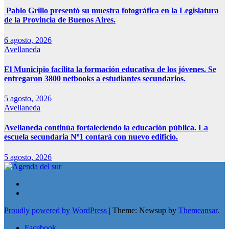
Pablo Grillo presentó su muestra fotográfica en la Legislatura
de la Provincia de Buenos Aires.
6 agosto, 2026
Avellaneda
El Municipio facilita la formación educativa de los jóvenes. Se
entregaron 3800 netbooks a estudiantes secundarios.
5 agosto, 2026
Avellaneda
Avellaneda continúa fortaleciendo la educación pública. La
escuela secundaria Nº1 contará con nuevo edificio.
5 agosto, 2026
Proudly powered by WordPress
|
Theme: Newsup by
Themeansar
.
Facebook