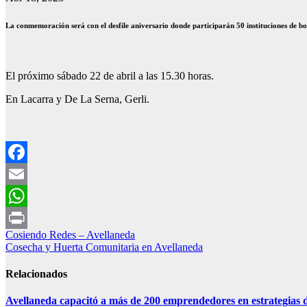
La conmemoración será con el desfile aniversario donde participarán 50 instituciones de b
El próximo sábado 22 de abril a las 15.30 horas.
En Lacarra y De La Serna, Gerli.
Facebook
Email
WhatsApp
Navegación
Cosiendo Redes – Avellaneda
Print
Cosecha y Huerta Comunitaria en Avellaneda
de
entradas
Relacionados
Avellaneda capacitó a más de 200 emprendedores en estrategias d