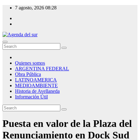
Skip
7 agosto, 2026
08:28
to
content
Agenda del sur
Quienes somos
ARGENTINA FEDERAL
Obra Pública
LATINOAMERICA
MEDIOAMBIENTE
Historia de Avellaneda
Información Útil
Puesta en valor de la Plaza del
Renunciamiento en Dock Sud