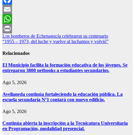
Facebook
Email
WhatsApp
Navegación
Los bomberos de Echenagucía celebraron su centenario
Print
“1955 – 1973, del luche y vuelve al luchamos y volvió”
de
entradas
Relacionados
El Municipio facilita la formación educativa de los jóvenes. Se
entregaron 3800 netbooks a estudiantes secundarios.
Ago 5, 2026
Avellaneda continúa fortaleciendo la educación pública. La
escuela secundaria Nº1 contará con nuevo edificio.
Ago 5, 2026
Continúa abierta la inscripción a la Tecnicatura Universitaria
en Programación, modalidad presencial.