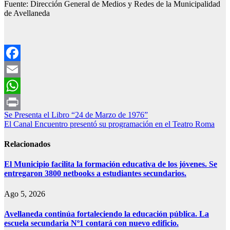
Fuente: Dirección General de Medios y Redes de la Municipalidad
de Avellaneda
Facebook
Email
WhatsApp
Navegación
Se Presenta el Libro “24 de Marzo de 1976”
Print
El Canal Encuentro presentó su programación en el Teatro Roma
de
entradas
Relacionados
El Municipio facilita la formación educativa de los jóvenes. Se
entregaron 3800 netbooks a estudiantes secundarios.
Ago 5, 2026
Avellaneda continúa fortaleciendo la educación pública. La
escuela secundaria Nº1 contará con nuevo edificio.