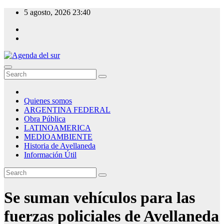
Skip
5 agosto, 2026
23:40
to
content
Agenda del sur
Quienes somos
ARGENTINA FEDERAL
Obra Pública
LATINOAMERICA
MEDIOAMBIENTE
Historia de Avellaneda
Información Útil
Se suman vehículos para las
fuerzas policiales de Avellaneda