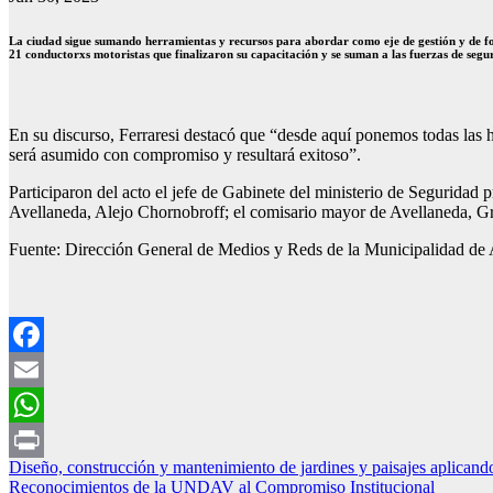
La ciudad sigue sumando herramientas y recursos para abordar como eje de gestión y de for
21 conductorxs motoristas que finalizaron su capacitación y se suman a las fuerzas de segu
En su discurso, Ferraresi destacó que “desde aquí ponemos todas las 
será asumido con compromiso y resultará exitoso”.
Participaron del acto el jefe de Gabinete del ministerio de Seguridad
Avellaneda, Alejo Chornobroff; el comisario mayor de Avellaneda, Gr
Fuente: Dirección General de Medios y Reds de la Municipalidad de 
Facebook
Email
WhatsApp
Navegación
Diseño, construcción y mantenimiento de jardines y paisajes aplicando
Print
Reconocimientos de la UNDAV al Compromiso Institucional