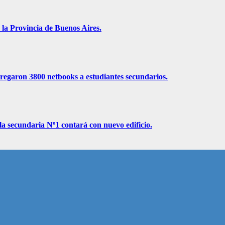
 la Provincia de Buenos Aires.
ntregaron 3800 netbooks a estudiantes secundarios.
la secundaria Nº1 contará con nuevo edificio.