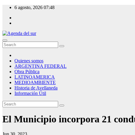
Skip
6 agosto, 2026
07:48
to
content
Agenda del sur
Quienes somos
ARGENTINA FEDERAL
Obra Pública
LATINOAMERICA
MEDIOAMBIENTE
Historia de Avellaneda
Información Útil
El Municipio incorpora 21 condu
Jun 30, 2023