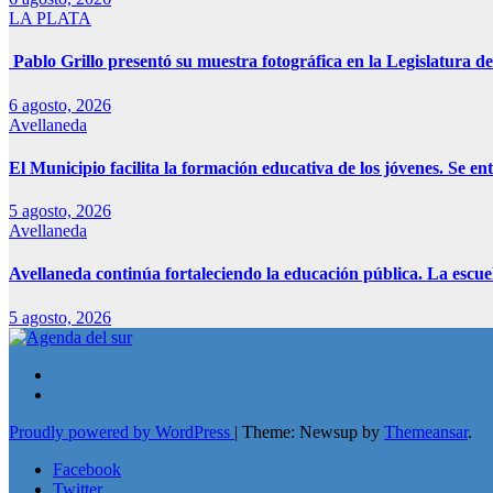
LA PLATA
Pablo Grillo presentó su muestra fotográfica en la Legislatura de
6 agosto, 2026
Avellaneda
El Municipio facilita la formación educativa de los jóvenes. Se e
5 agosto, 2026
Avellaneda
Avellaneda continúa fortaleciendo la educación pública. La escue
5 agosto, 2026
Proudly powered by WordPress
|
Theme: Newsup by
Themeansar
.
Facebook
Twitter