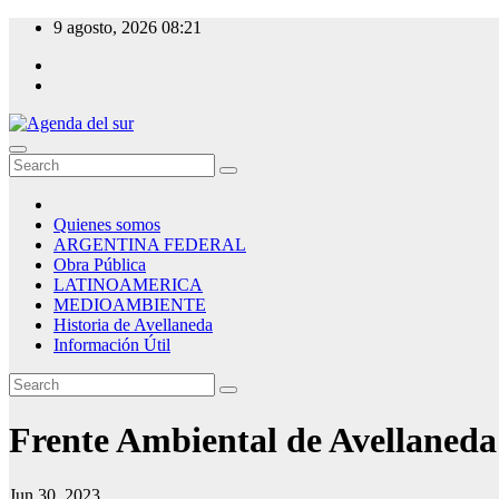
Skip
9 agosto, 2026
08:21
to
content
Agenda del sur
Quienes somos
ARGENTINA FEDERAL
Obra Pública
LATINOAMERICA
MEDIOAMBIENTE
Historia de Avellaneda
Información Útil
Frente Ambiental de Avellaneda
Jun 30, 2023