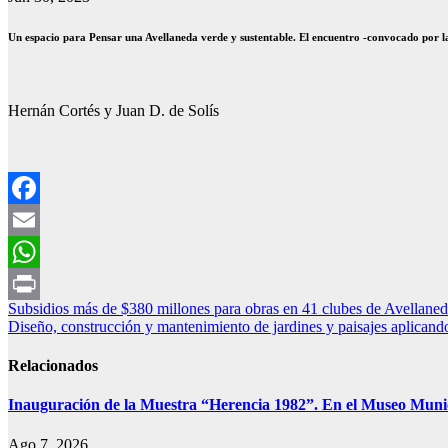
Un espacio para Pensar una Avellaneda verde y sustentable. El encuentro -convocado por la
Hernán Cortés y Juan D. de Solís
Facebook
Email
WhatsApp
Navegación
Subsidios más de $380 millones para obras en 41 clubes de Avellane
Print
Diseño, construcción y mantenimiento de jardines y paisajes aplicando
de
entradas
Relacionados
Inauguración de la Muestra “Herencia 1982”. En el Museo Muni
Ago 7, 2026