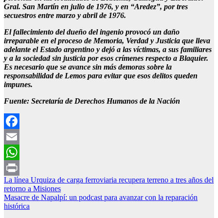
Gral. San Martín en julio de 1976, y en “Aredez”, por tres
secuestros entre marzo y abril de 1976.
El fallecimiento del dueño del ingenio provocó un daño
irreparable en el proceso de Memoria, Verdad y Justicia que lleva
adelante el Estado argentino y dejó a las víctimas, a sus familiares
y a la sociedad sin justicia por esos crímenes respecto a Blaquier.
Es necesario que se avance sin más demoras sobre la
responsabilidad de Lemos para evitar que esos delitos queden
impunes.
Fuente: Secretaría de Derechos Humanos de la Nación
Facebook
Email
WhatsApp
Navegación
La línea Urquiza de carga ferroviaria recupera terreno a tres años del
Print
retorno a Misiones
de
Masacre de Napalpí: un podcast para avanzar con la reparación
entradas
histórica