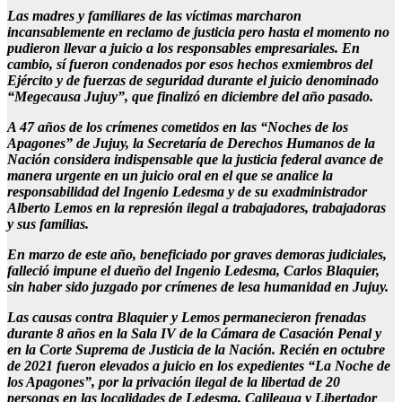
Las madres y familiares de las víctimas marcharon
incansablemente en reclamo de justicia pero hasta el momento no
pudieron llevar a juicio a los responsables empresariales. En
cambio, sí fueron condenados por esos hechos exmiembros del
Ejército y de fuerzas de seguridad durante el juicio denominado
“Megecausa Jujuy”, que finalizó en diciembre del año pasado.
A 47 años de los crímenes cometidos en las “Noches de los
Apagones” de Jujuy, la Secretaría de Derechos Humanos de la
Nación considera indispensable que la justicia federal avance de
manera urgente en un juicio oral en el que se analice la
responsabilidad del Ingenio Ledesma y de su exadministrador
Alberto Lemos en la represión ilegal a trabajadores, trabajadoras
y sus familias.
En marzo de este año, beneficiado por graves demoras judiciales,
falleció impune el dueño del Ingenio Ledesma, Carlos Blaquier,
sin haber sido juzgado por crímenes de lesa humanidad en Jujuy.
Las causas contra Blaquier y Lemos permanecieron frenadas
durante 8 años en la Sala IV de la Cámara de Casación Penal y
en la Corte Suprema de Justicia de la Nación. Recién en octubre
de 2021 fueron elevados a juicio en los expedientes “La Noche de
los Apagones”, por la privación ilegal de la libertad de 20
personas en las localidades de Ledesma, Calilegua y Libertador