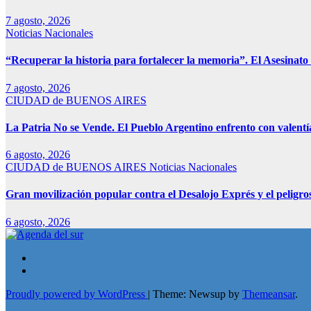
7 agosto, 2026
Noticias Nacionales
“Recuperar la historia para fortalecer la memoria”. El Asesinato 
7 agosto, 2026
CIUDAD de BUENOS AIRES
La Patria No se Vende. El Pueblo Argentino enfrento con valentía
6 agosto, 2026
CIUDAD de BUENOS AIRES
Noticias Nacionales
Gran movilización popular contra el Desalojo Exprés y el pelig
6 agosto, 2026
Proudly powered by WordPress
|
Theme: Newsup by
Themeansar
.