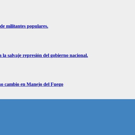
de militantes populares.
 la salvaje represión del gobierno nacional.
roso cambio en Manejo del Fuego