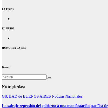
LA FOTO
EL MURO
HUMOR en LA RED
Buscar
No te pierdas:
CIUDAD de BUENOS AIRES
Noticias Nacionales
La salvaje represión del gobierno a una manifestación pacífica de