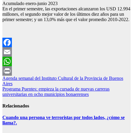
Acumulado enero-junio 2023
En el primer semestre, las exportaciones alcanzaron los USD 12.994
millones, el segundo mejor valor de los últimos diez años para un
primer semestre; y un 13,0% más que el valor promedio 2010-2022.
Facebook
Email
WhatsApp
Navegación
Agenda semanal del Instituto Cultural de la Provincia de Buenos
Print
Aires
de
Programa Puentes: empieza la cursada de nuevas carreras
entradas
universitarias en ocho municipios bonaerenses
Relacionados
Cuando una persona ve terroristas por todos lados, ¿cómo se
llama?.