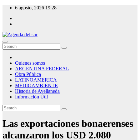
Skip
6 agosto, 2026
19:28
to
content
Agenda del sur
Quienes somos
ARGENTINA FEDERAL
Obra Pública
LATINOAMERICA
MEDIOAMBIENTE
Historia de Avellaneda
Información Útil
Las exportaciones bonaerenses
alcanzaron los USD 2.080