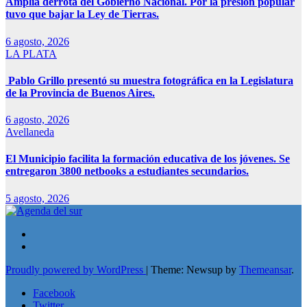
Amplia derrota del Gobierno Nacional. Por la presión popular
tuvo que bajar la Ley de Tierras.
6 agosto, 2026
LA PLATA
Pablo Grillo presentó su muestra fotográfica en la Legislatura
de la Provincia de Buenos Aires.
6 agosto, 2026
Avellaneda
El Municipio facilita la formación educativa de los jóvenes. Se
entregaron 3800 netbooks a estudiantes secundarios.
5 agosto, 2026
Proudly powered by WordPress
|
Theme: Newsup by
Themeansar
.
Facebook
Twitter