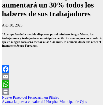
aumentará un 30% todos los
haberes de sus trabajadores
Ago 30, 2023
“Acompañando la medida dispuesta por el ministro Sergio Massa, los
trabajadores y trabajadoras municipales recibirán una mejora en su salario
que en ningún caso será menor a los $ 30 mil”, lo anuncio desde sus redes el
Intendente Jorge Ferraresi.
Facebook
Email
WhatsApp
Navegación
Nuevo Paseo del Ferrocarril en Piñeiro
Print
Avanza la puesta en valor del Hospital Municipal de Ojos
de