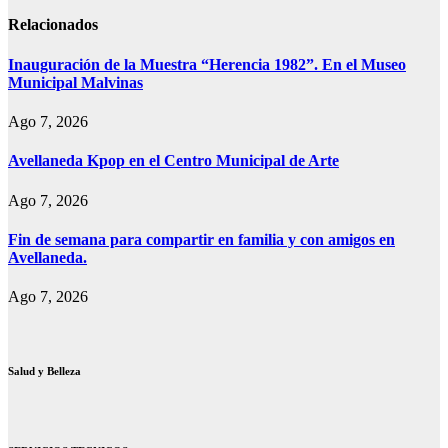
entradas
Relacionados
Inauguración de la Muestra “Herencia 1982”. En el Museo
Municipal Malvinas
Ago 7, 2026
Avellaneda Kpop en el Centro Municipal de Arte
Ago 7, 2026
Fin de semana para compartir en familia y con amigos en
Avellaneda.
Ago 7, 2026
Salud y Belleza